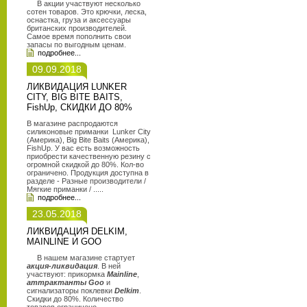
В акции участвуют несколько
сотен товаров. Это крючки, леска,
оснастка, груза и аксессуары
британских производителей.
Самое время пополнить свои
запасы по выгодным ценам.
подробнее...
09.09.2018
ЛИКВИДАЦИЯ LUNKER
CITY, BIG BITE BAITS,
FishUp, СКИДКИ ДО 80%
В магазине распродаются
силиконовые приманки Lunker City
(Америка), Big Bite Baits (Америка),
FishUp. У вас есть возможность
приобрести качественную резину с
огромной скидкой до 80%. Кол-во
ограничено. Продукция доступна в
разделе - Разные производители /
Мягкие приманки / .....
подробнее...
23.05.2018
ЛИКВИДАЦИЯ DELKIM,
MAINLINE И GOO
В нашем магазине стартует
акция-ликвидация
. В ней
участвуют: прикормка
Mainline
,
аттрактанты Goo
и
сигнализаторы поклевки
Delkim
.
Скидки до 80%. Количество