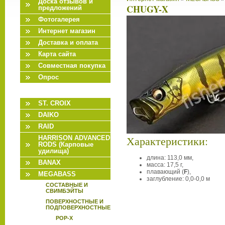
Доска отзывов и
CHUGY-X
предложений
Фотогалерея
Интернет магазин
Доставка и оплата
Карта сайта
Совместная покупка
Опрос
ST. CROIX
DAIKO
RAID
Характеристики:
HARRISON ADVANCED
RODS (Карповые
удилища)
длина: 113,0 мм,
BANAX
масса: 17,5 г,
плавающий (
F
),
MEGABASS
заглубление: 0,0-0,0 м
СОСТАВНЫЕ И
СВИМБЭЙТЫ
ПОВЕРХНОСТНЫЕ И
ПОДПОВЕРХНОСТНЫЕ
POP-X