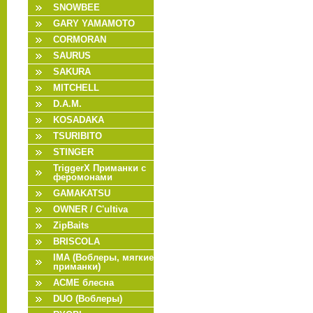
SNOWBEE
GARY YAMAMOTO
CORMORAN
SAURUS
SAKURA
MITCHELL
D.A.M.
KOSADAKA
TSURIBITO
STINGER
TriggerX Приманки с
феромонами
GAMAKATSU
OWNER / C'ultiva
ZipBaits
BRISCOLA
IMA (Воблеры, мягкие
приманки)
ACME блесна
DUO (Воблеры)