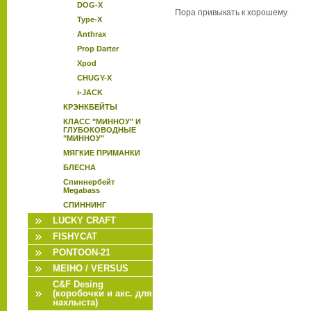
DOG-X
Пора привыкать к хорошему.
Type-X
Anthrax
Prop Darter
Xpod
CHUGY-X
i-JACK
КРЭНКБЕЙТЫ
КЛАСС "МИННОУ" И
ГЛУБОКОВОДНЫЕ
"МИННОУ"
МЯГКИЕ ПРИМАНКИ
БЛЕСНА
Спиннербейт
Megabass
CПИННИНГ
LUCKY CRAFT
FISHYCAT
PONTOON-21
MEIHO / VERSUS
C&F Desing
(коробочки и акс. для
нахлыста)