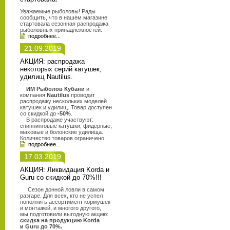
Уважаемые рыболовы! Рады
сообщить, что в нашем магазине
стартовала сезонная распродажа
рыболовных принадлежностей.
подробнее...
21.09.2019
АКЦИЯ: распродажа
некоторых серий катушек,
удилищ Nautilus.
ИМ Рыболов Кубани
и
компания
Nautilus
проводит
распродажу нескольких моделей
катушек и удилищ. Товар доступен
со скидкой до
-50%
.
В распродаже участвуют:
спиннинговые катушки, фидерные,
маховые и болонские удилища.
Количество товаров ограничено.
подробнее...
17.03.2019
АКЦИЯ: Ликвидация Korda и
Guru со скидкой до 70%!!!
Сезон донной ловли в самом
разгаре. Для всех, кто не успел
пополнить ассортимент кормушек
и монтажей, и многого другого,
мы подготовили выгодную акцию:
скидка на продукцию Korda
и Guru до 70%.