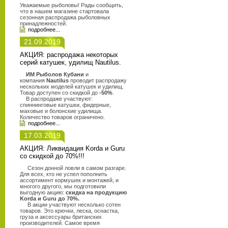
Уважаемые рыболовы! Рады сообщить,
что в нашем магазине стартовала
сезонная распродажа рыболовных
принадлежностей.
подробнее...
21.09.2019
АКЦИЯ: распродажа некоторых
серий катушек, удилищ Nautilus.
ИМ Рыболов Кубани
и
компания
Nautilus
проводит распродажу
нескольких моделей катушек и удилищ.
Товар доступен со скидкой до
-50%
.
В распродаже участвуют:
спиннинговые катушки, фидерные,
маховые и болонские удилища.
Количество товаров ограничено.
подробнее...
17.03.2019
АКЦИЯ: Ликвидация Korda и Guru
со скидкой до 70%!!!
Сезон донной ловли в самом разгаре.
Для всех, кто не успел пополнить
ассортимент кормушек и монтажей, и
многого другого, мы подготовили
выгодную акцию:
скидка на продукцию
Korda и Guru до 70%.
В акции участвуют несколько сотен
товаров. Это крючки, леска, оснастка,
груза и аксессуары британских
производителей. Самое время