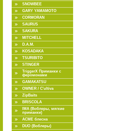
SNOWBEE
GARY YAMAMOTO
CORMORAN
SAURUS
SAKURA
MITCHELL
D.A.M.
KOSADAKA
TSURIBITO
STINGER
TriggerX Приманки с
феромонами
GAMAKATSU
OWNER / C'ultiva
ZipBaits
BRISCOLA
IMA (Воблеры, мягкие
приманки)
ACME блесна
DUO (Воблеры)