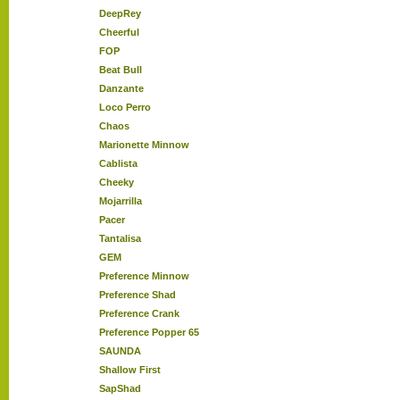
DeepRey
Cheerful
FOP
Beat Bull
Danzante
Loco Perro
Chaos
Marionette Minnow
Cablista
Cheeky
Mojarrilla
Pacer
Tantalisa
GEM
Preference Minnow
Preference Shad
Preference Crank
Preference Popper 65
SAUNDA
Shallow First
SapShad