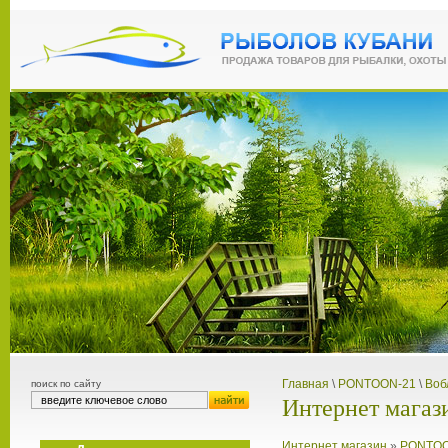
Главная
\
PONTOON-21
\
Воб
поиск по сайту
Интернет магаз
Интернет магазин
»
PONTOO