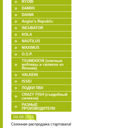
RYOBI
DAMIKI
DAIWA
Angler's Republic
INCUBATOR
KOLA
NAUTILUS
MAXIMUS
O.S.P.
TSUNEKICHI (элитные
воблеры и силикон из
Японии)
VALKEIN
ISSEI
ЛОДКИ ПВХ
CRAZY FISH (съедобный
силикон)
РАЗНЫЕ
ПРОИЗВОДИТЕЛИ
04.08.2026
Сезонная распродажа стартовала!