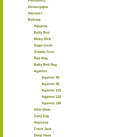
Pontoon21
Аксессуары
Нахлыст
Воблер
Panacea
Bully Boo
Moby Dick
Gaga Goon
Greedy Guts
Red Rag
Baby Red Rag
Agarron
Agarron 80
Agarron 95
Agarron 110
Agarron 125
Agarron 140
Alter Idem
Zany Zag
Hypnose
Crack Jack
Deep Hase