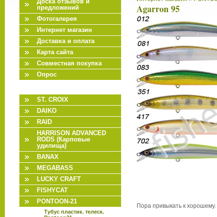
Доска отзывов и
Agarron 95
предложений
Фотогалерея
Интернет магазин
Доставка и оплата
Карта сайта
Совместная покупка
Опрос
ST. CROIX
DAIKO
RAID
HARRISON ADVANCED
RODS (Карповые
удилища)
BANAX
MEGABASS
LUCKY CRAFT
FISHYCAT
PONTOON-21
Пора привыкать к хорошему.
Тубус пластик. телеск.