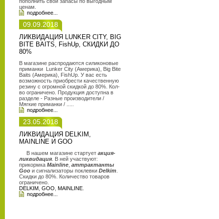
пополнить свои запасы по выгодным
ценам.
подробнее...
09.09.2018
ЛИКВИДАЦИЯ LUNKER CITY, BIG
BITE BAITS, FishUp, СКИДКИ ДО
80%
В магазине распродаются силиконовые
приманки Lunker City (Америка), Big Bite
Baits (Америка), FishUp. У вас есть
возможность приобрести качественную
резину с огромной скидкой до 80%. Кол-
во ограничено. Продукция доступна в
разделе - Разные производители /
Мягкие приманки / .....
подробнее...
23.05.2018
ЛИКВИДАЦИЯ DELKIM,
MAINLINE И GOO
В нашем магазине стартует
акция-
ликвидация
. В ней участвуют:
прикормка
Mainline
,
аттрактанты
Goo
и сигнализаторы поклевки
Delkim
.
Скидки до 80%. Количество товаров
ограничено.
DELKIM
,
GOO
,
MAINLINE
.
подробнее...